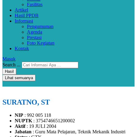
Fasilitas
Artikel
Hasil PPDB
Informasi
Pengumuman
Agenda
Prestasi
Foto Kegiatan
Kontak
Masuk
Search ...
Hasil
Lihat semuanya
SURATNO, ST
NIP
: 992 005 118
NUPTK
: 3754746651200002
Aktif
: 19 JULI 2004
Jabatan
: Guru Mata Pelajaran, Teknik Mekanik Industri