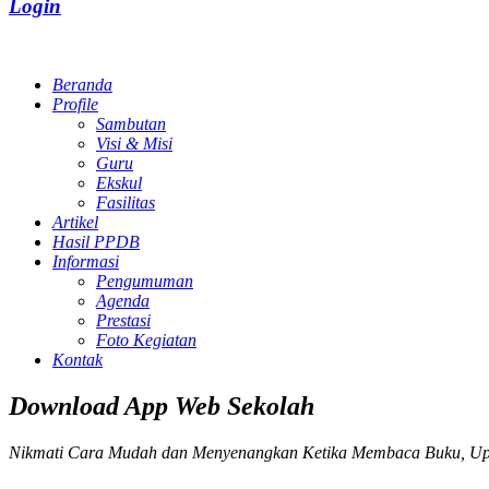
Login
Beranda
Profile
Sambutan
Visi & Misi
Guru
Ekskul
Fasilitas
Artikel
Hasil PPDB
Informasi
Pengumuman
Agenda
Prestasi
Foto Kegiatan
Kontak
Download App Web Sekolah
Nikmati Cara Mudah dan Menyenangkan Ketika Membaca Buku, Up