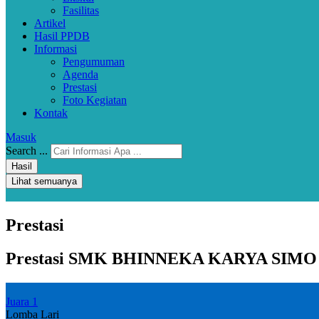
Fasilitas
Artikel
Hasil PPDB
Informasi
Pengumuman
Agenda
Prestasi
Foto Kegiatan
Kontak
Masuk
Search ...
Hasil
Lihat semuanya
Prestasi
Prestasi SMK BHINNEKA KARYA SIMO
Juara 1
Lomba Lari