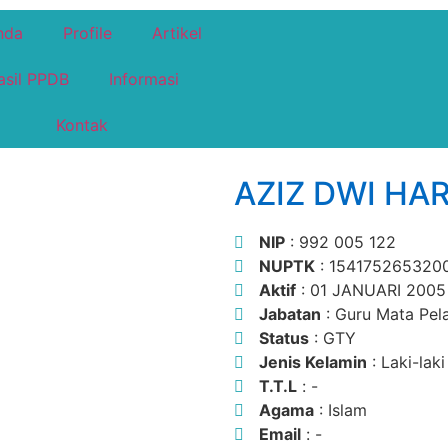
nda
Profile
Artikel
asil PPDB
Informasi
Kontak
AZIZ DWI HA
NIP
: 992 005 122
NUPTK
: 154175265320
Aktif
: 01 JANUARI 2005
Jabatan
: Guru Mata Pela
Status
: GTY
Jenis Kelamin
: Laki-laki
T.T.L
: -
Agama
: Islam
Email
: -