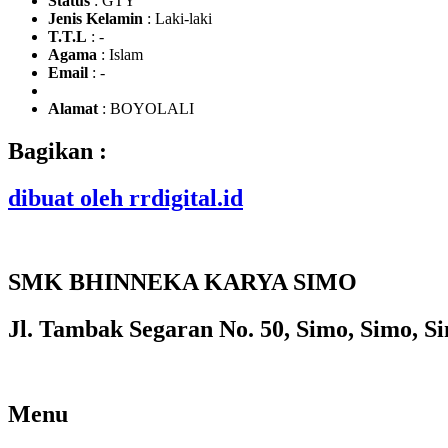
Status
: GTY
Jenis Kelamin
: Laki-laki
T.T.L
: -
Agama
: Islam
Email
: -
Alamat
: BOYOLALI
Bagikan :
dibuat oleh rrdigital.id
SMK BHINNEKA KARYA SIMO
Jl. Tambak Segaran No. 50, Simo, Simo, Si
Menu