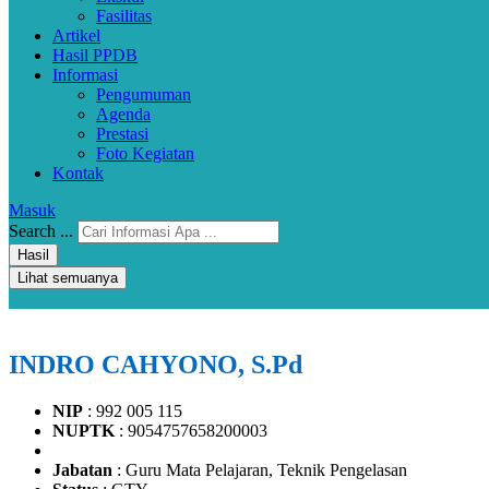
Fasilitas
Artikel
Hasil PPDB
Informasi
Pengumuman
Agenda
Prestasi
Foto Kegiatan
Kontak
Masuk
Search ...
Hasil
Lihat semuanya
INDRO CAHYONO, S.Pd
NIP
: 992 005 115
NUPTK
: 9054757658200003
Jabatan
: Guru Mata Pelajaran, Teknik Pengelasan