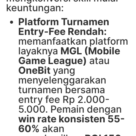
keuntungan:
Platform Turnamen
Entry-Fee Rendah:
memanfaatkan platform
layaknya
MGL (Mobile
Game League)
atau
OneBit
yang
menyelenggarakan
turnamen bersama
entry fee Rp 2.000-
5.000. Pemain dengan
win rate konsisten 55-
60%
akan