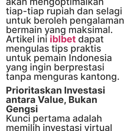
akan mengoptimalkan
tiap-tiap rupiah dan selagi
untuk beroleh pengalaman
bermain yang maksimal.
Artikel ini
iblbet
dapat
mengulas tips praktis
untuk pemain Indonesia
yang ingin berprestasi
tanpa menguras kantong.
Prioritaskan Investasi
antara Value, Bukan
Gengsi
Kunci pertama adalah
memilih investasi virtual