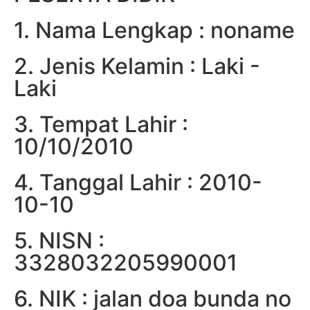
1. Nama Lengkap : noname
2. Jenis Kelamin : Laki -
Laki
3. Tempat Lahir :
10/10/2010
4. Tanggal Lahir : 2010-
10-10
5. NISN :
3328032205990001
6. NIK : jalan doa bunda no