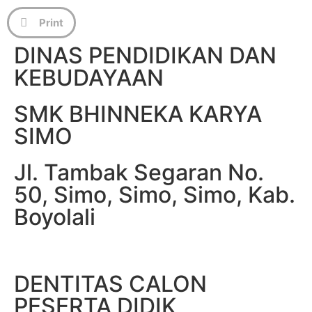
Print
DINAS PENDIDIKAN DAN
KEBUDAYAAN
SMK BHINNEKA KARYA
SIMO
Jl. Tambak Segaran No.
50, Simo, Simo, Simo, Kab.
Boyolali
DENTITAS CALON
PESERTA DIDIK