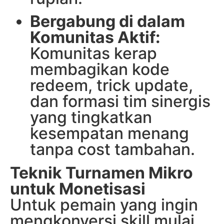
Bergabung di dalam
Komunitas Aktif:
Komunitas kerap
membagikan kode
redeem, trick update,
dan formasi tim sinergis
yang tingkatkan
kesempatan menang
tanpa cost tambahan.
Teknik Turnamen Mikro
untuk Monetisasi
Untuk pemain yang ingin
mengkonversi skill mulai