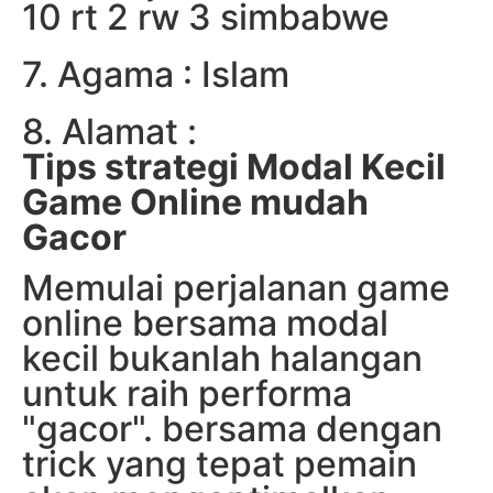
10 rt 2 rw 3 simbabwe
7. Agama : Islam
8. Alamat :
Tips strategi Modal Kecil
Game Online mudah
Gacor
Memulai perjalanan game
online bersama modal
kecil bukanlah halangan
untuk raih performa
"gacor". bersama dengan
trick yang tepat pemain