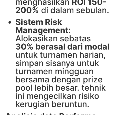
menghasilkan
ROI 150-
200%
di dalam sebulan.
Sistem Risk
Management:
Alokasikan sebatas
30% berasal dari modal
untuk turnamen harian,
simpan sisanya untuk
turnamen mingguan
bersama dengan prize
pool lebih besar. tehnik
ini mengecilkan risiko
kerugian beruntun.