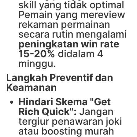
skill yang tidak optimal
Pemain yang mereview
rekaman permainan
secara rutin mengalami
peningkatan win rate
15-20%
didalam 4
minggu.
Langkah Preventif dan
Keamanan
Hindari Skema "Get
Rich Quick":
Jangan
tergiur penawaran joki
atau boosting murah