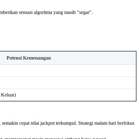
mberikan sensasi algoritma yang masih "segar".
Potensi Kemenangan
 Keluar)
semakin cepat nilai jackpot terkumpul. Strategi malam hari berfokus