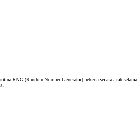
ritma RNG (Random Number Generator) bekerja secara acak selama
a.