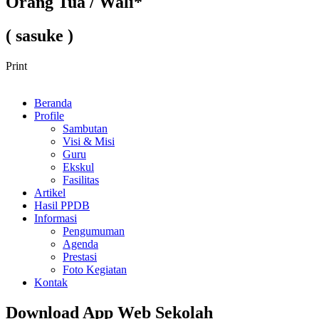
Orang Tua / Wali*
( sasuke )
Print
Beranda
Profile
Sambutan
Visi & Misi
Guru
Ekskul
Fasilitas
Artikel
Hasil PPDB
Informasi
Pengumuman
Agenda
Prestasi
Foto Kegiatan
Kontak
Download App Web Sekolah