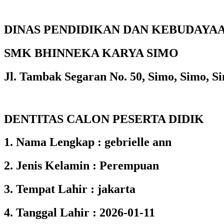
DINAS PENDIDIKAN DAN KEBUDAYA
SMK BHINNEKA KARYA SIMO
Jl. Tambak Segaran No. 50, Simo, Simo, Si
DENTITAS CALON PESERTA DIDIK
1. Nama Lengkap : gebrielle ann
2. Jenis Kelamin : Perempuan
3. Tempat Lahir : jakarta
4. Tanggal Lahir : 2026-01-11