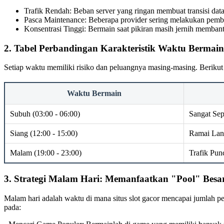
Trafik Rendah: Beban server yang ringan membuat transisi data 
Pasca Maintenance: Beberapa provider sering melakukan pembaru
Konsentrasi Tinggi: Bermain saat pikiran masih jernih memban
2. Tabel Perbandingan Karakteristik Waktu Bermain
Setiap waktu memiliki risiko dan peluangnya masing-masing. Berikut 
Waktu Bermain
Subuh (03:00 - 06:00)
Sangat Sep
Siang (12:00 - 15:00)
Ramai Lan
Malam (19:00 - 23:00)
Trafik Pun
3. Strategi Malam Hari: Memanfaatkan "Pool" Besa
Malam hari adalah waktu di mana situs slot gacor mencapai jumlah pe
pada: