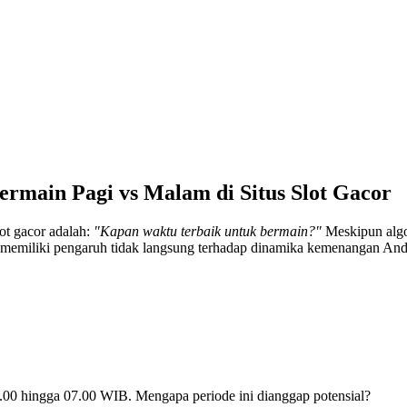
main Pagi vs Malam di Situs Slot Gacor
lot gacor adalah:
"Kapan waktu terbaik untuk bermain?"
Meskipun algo
ta memiliki pengaruh tidak langsung terhadap dinamika kemenangan And
3.00 hingga 07.00 WIB. Mengapa periode ini dianggap potensial?