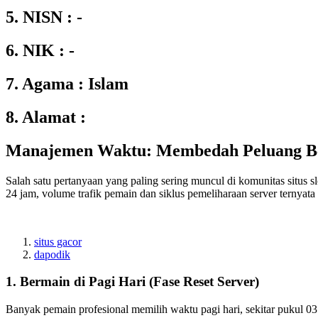
5. NISN : -
6. NIK : -
7. Agama : Islam
8. Alamat :
Manajemen Waktu: Membedah Peluang Ber
Salah satu pertanyaan yang paling sering muncul di komunitas situs s
24 jam, volume trafik pemain dan siklus pemeliharaan server ternya
situs gacor
dapodik
1. Bermain di Pagi Hari (Fase Reset Server)
Banyak pemain profesional memilih waktu pagi hari, sekitar pukul 0