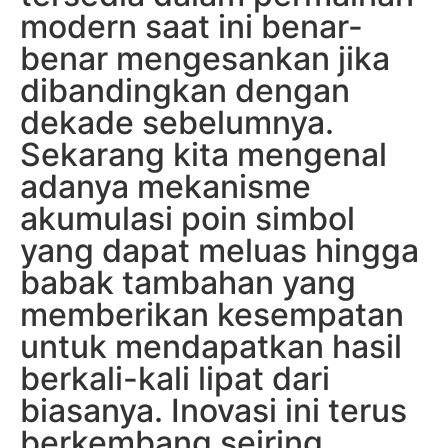
modern saat ini benar-
benar mengesankan jika
dibandingkan dengan
dekade sebelumnya.
Sekarang kita mengenal
adanya mekanisme
akumulasi poin simbol
yang dapat meluas hingga
babak tambahan yang
memberikan kesempatan
untuk mendapatkan hasil
berkali-kali lipat dari
biasanya. Inovasi ini terus
berkembang seiring