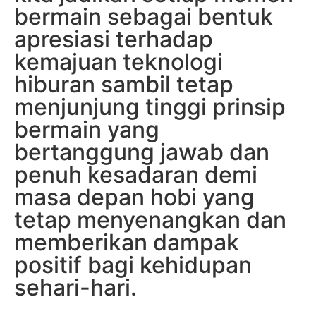
bermain sebagai bentuk
apresiasi terhadap
kemajuan teknologi
hiburan sambil tetap
menjunjung tinggi prinsip
bermain yang
bertanggung jawab dan
penuh kesadaran demi
masa depan hobi yang
tetap menyenangkan dan
memberikan dampak
positif bagi kehidupan
sehari-hari.