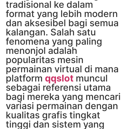
tradisional ke dalam
format yang lebih modern
dan aksesibel bagi semua
kalangan. Salah satu
fenomena yang paling
menonjol adalah
popularitas mesin
permainan virtual di mana
platform
qqslot
muncul
sebagai referensi utama
bagi mereka yang mencari
variasi permainan dengan
kualitas grafis tingkat
tinggi dan sistem yang