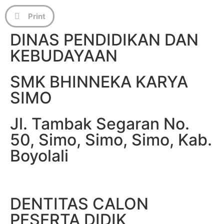
Print
DINAS PENDIDIKAN DAN
KEBUDAYAAN
SMK BHINNEKA KARYA
SIMO
Jl. Tambak Segaran No.
50, Simo, Simo, Simo, Kab.
Boyolali
DENTITAS CALON
PESERTA DIDIK