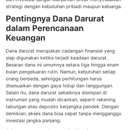
strategi dengan kebutuhan pribadi maupun keluarga.
Pentingnya Dana Darurat
dalam Perencanaan
Keuangan
Dana darurat merupakan cadangan finansial yang
siap digunakan ketika terjadi keadaan darurat.
Besaran dana ini umumnya setara tiga hingga enam
bulan pengeluaran rutin. Namun, kebutuhan setiap
orang berbeda, sehingga perhitungan harus
disesuaikan dengan gaya hidup dan tanggungan.
Selain itu, dana darurat sebaiknya disimpan di
instrumen yang mudah dicairkan, seperti rekening
tabungan atau deposito berjangka pendek. Dengan
demikian, akses dana bisa cepat tanpa mengganggu
investasi jangka panjang.