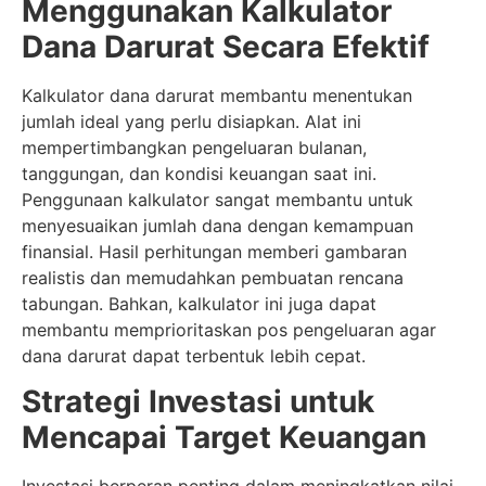
Menggunakan Kalkulator
Dana Darurat Secara Efektif
Kalkulator dana darurat membantu menentukan
jumlah ideal yang perlu disiapkan. Alat ini
mempertimbangkan pengeluaran bulanan,
tanggungan, dan kondisi keuangan saat ini.
Penggunaan kalkulator sangat membantu untuk
menyesuaikan jumlah dana dengan kemampuan
finansial. Hasil perhitungan memberi gambaran
realistis dan memudahkan pembuatan rencana
tabungan. Bahkan, kalkulator ini juga dapat
membantu memprioritaskan pos pengeluaran agar
dana darurat dapat terbentuk lebih cepat.
Strategi Investasi untuk
Mencapai Target Keuangan