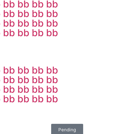
b
bb
bb
bb
bb
b
bb
bb
bb
bb
b
bb
bb
bb
bb
b
bb
bb
bb
bb
b
bb
bb
bb
bb
b
bb
bb
bb
bb
b
bb
bb
bb
bb
b
bb
bb
bb
bb
Pending