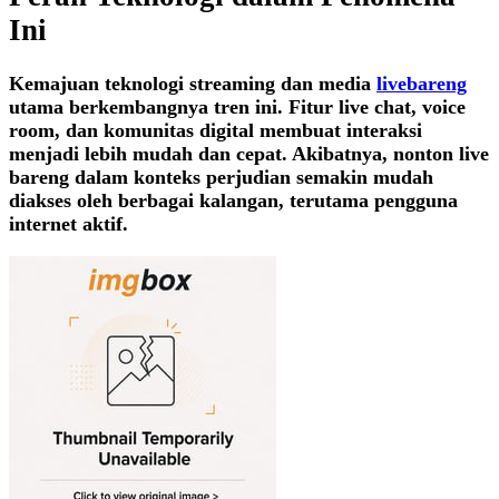
Ini
Kemajuan teknologi streaming dan media
livebareng
utama berkembangnya tren ini. Fitur live chat, voice
room, dan komunitas digital membuat interaksi
menjadi lebih mudah dan cepat. Akibatnya, nonton live
bareng dalam konteks perjudian semakin mudah
diakses oleh berbagai kalangan, terutama pengguna
internet aktif.