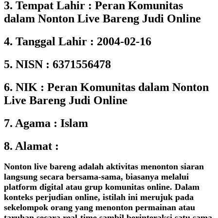
3. Tempat Lahir : Peran Komunitas
dalam Nonton Live Bareng Judi Online
4. Tanggal Lahir : 2004-02-16
5. NISN : 6371556478
6. NIK : Peran Komunitas dalam Nonton
Live Bareng Judi Online
7. Agama : Islam
8. Alamat :
Nonton live bareng adalah aktivitas menonton siaran
langsung secara bersama-sama, biasanya melalui
platform digital atau grup komunitas online. Dalam
konteks perjudian online, istilah ini merujuk pada
sekelompok orang yang menonton permainan atau
taruhan secara real-time sambil berinteraksi satu sama