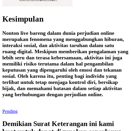
Kesimpulan
Nonton live bareng dalam dunia perjudian online
merupakan fenomena yang menggabungkan hiburan,
interaksi sosial, dan aktivitas taruhan dalam satu
ruang digital. Meskipun memberikan pengalaman yang
lebih seru dan terasa kebersamaan, aktivitas ini juga
memiliki risiko terutama dalam hal pengambilan
keputusan yang dipengaruhi oleh emosi dan tekanan
sosial. Oleh karena itu, penting bagi individu yang
terlibat untuk tetap menjaga kontrol diri, bersikap
bijak, dan memahami batasan dalam setiap aktivitas
yang berhubungan dengan perjudian online.
Pending
Demikian Surat Keterangan ini kami