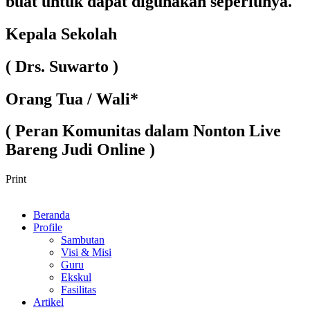
buat untuk dapat digunakan seperlunya.
Kepala Sekolah
( Drs. Suwarto )
Orang Tua / Wali*
( Peran Komunitas dalam Nonton Live
Bareng Judi Online )
Print
Beranda
Profile
Sambutan
Visi & Misi
Guru
Ekskul
Fasilitas
Artikel