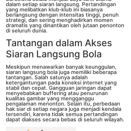
dalam setiap siaran langsung. Pertandingan
yang melibatkan klub-klub ini biasanya
berlangsung dengan intensitas tinggi, penuh
strategi, dan sering menghadirkan momen
dramatis yang dinantikan oleh jutaan penonton
di seluruh dunia.
Tantangan dalam Akses
Siaran Langsung Bola
Meskipun menawarkan banyak keunggulan,
siaran langsung bola juga memiliki beberapa
tantangan. Salah satunya adalah
ketergantungan pada koneksi internet yang
stabil dan cepat. Gangguan jaringan dapat
menyebabkan buffering atau penurunan
kualitas gambar yang mengganggu
pengalaman menonton. Selain itu, perbedaan
hak siar di setiap negara juga menjadi kendala
tersendiri, karena tidak semua pertandingan
dapat diakses secara bebas di seluruh wilayah.