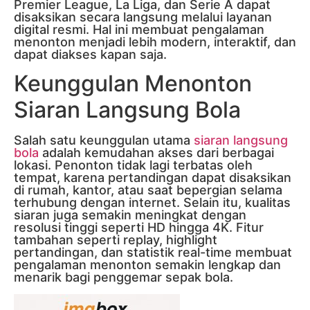
Premier League, La Liga, dan Serie A dapat
disaksikan secara langsung melalui layanan
digital resmi. Hal ini membuat pengalaman
menonton menjadi lebih modern, interaktif, dan
dapat diakses kapan saja.
Keunggulan Menonton
Siaran Langsung Bola
Salah satu keunggulan utama
siaran langsung
bola
adalah kemudahan akses dari berbagai
lokasi. Penonton tidak lagi terbatas oleh
tempat, karena pertandingan dapat disaksikan
di rumah, kantor, atau saat bepergian selama
terhubung dengan internet. Selain itu, kualitas
siaran juga semakin meningkat dengan
resolusi tinggi seperti HD hingga 4K. Fitur
tambahan seperti replay, highlight
pertandingan, dan statistik real-time membuat
pengalaman menonton semakin lengkap dan
menarik bagi penggemar sepak bola.