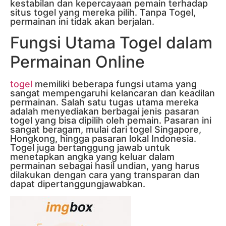
kestabilan dan kepercayaan pemain terhadap
situs togel yang mereka pilih. Tanpa Togel,
permainan ini tidak akan berjalan.
Fungsi Utama Togel dalam
Permainan Online
togel
memiliki beberapa fungsi utama yang
sangat mempengaruhi kelancaran dan keadilan
permainan. Salah satu tugas utama mereka
adalah menyediakan berbagai jenis pasaran
togel yang bisa dipilih oleh pemain. Pasaran ini
sangat beragam, mulai dari togel Singapore,
Hongkong, hingga pasaran lokal Indonesia.
Togel juga bertanggung jawab untuk
menetapkan angka yang keluar dalam
permainan sebagai hasil undian, yang harus
dilakukan dengan cara yang transparan dan
dapat dipertanggungjawabkan.