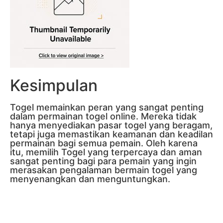
Kesimpulan
Togel memainkan peran yang sangat penting
dalam permainan togel online. Mereka tidak
hanya menyediakan pasar togel yang beragam,
tetapi juga memastikan keamanan dan keadilan
permainan bagi semua pemain. Oleh karena
itu, memilih Togel yang terpercaya dan aman
sangat penting bagi para pemain yang ingin
merasakan pengalaman bermain togel yang
menyenangkan dan menguntungkan.