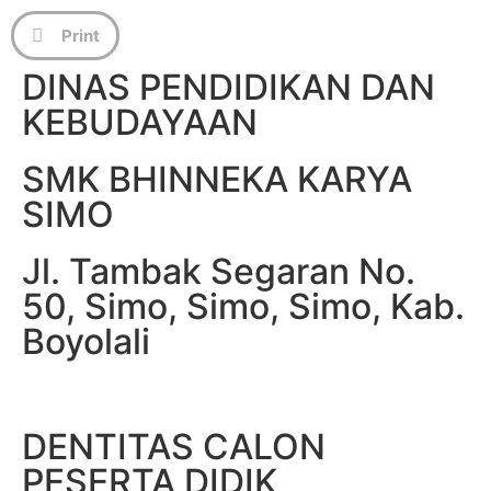
Print
DINAS PENDIDIKAN DAN
KEBUDAYAAN
SMK BHINNEKA KARYA
SIMO
Jl. Tambak Segaran No.
50, Simo, Simo, Simo, Kab.
Boyolali
DENTITAS CALON
PESERTA DIDIK