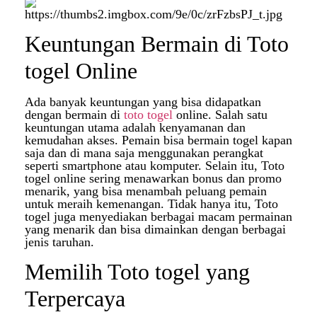
Keuntungan Bermain di Toto
togel Online
Ada banyak keuntungan yang bisa didapatkan
dengan bermain di
toto togel
online. Salah satu
keuntungan utama adalah kenyamanan dan
kemudahan akses. Pemain bisa bermain togel kapan
saja dan di mana saja menggunakan perangkat
seperti smartphone atau komputer. Selain itu, Toto
togel online sering menawarkan bonus dan promo
menarik, yang bisa menambah peluang pemain
untuk meraih kemenangan. Tidak hanya itu, Toto
togel juga menyediakan berbagai macam permainan
yang menarik dan bisa dimainkan dengan berbagai
jenis taruhan.
Memilih Toto togel yang
Terpercaya