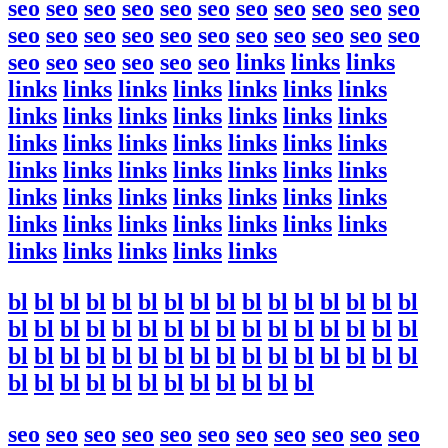
seo
seo
seo
seo
seo
seo
seo
seo
seo
seo
seo
seo
seo
seo
seo
seo
seo
seo
seo
seo
seo
seo
seo
seo
seo
seo
seo
seo
links
links
links
links
links
links
links
links
links
links
links
links
links
links
links
links
links
links
links
links
links
links
links
links
links
links
links
links
links
links
links
links
links
links
links
links
links
links
links
links
links
links
links
links
links
links
links
links
links
links
bl
bl
bl
bl
bl
bl
bl
bl
bl
bl
bl
bl
bl
bl
bl
bl
bl
bl
bl
bl
bl
bl
bl
bl
bl
bl
bl
bl
bl
bl
bl
bl
bl
bl
bl
bl
bl
bl
bl
bl
bl
bl
bl
bl
bl
bl
bl
bl
bl
bl
bl
bl
bl
bl
bl
bl
bl
bl
bl
bl
seo
seo
seo
seo
seo
seo
seo
seo
seo
seo
seo