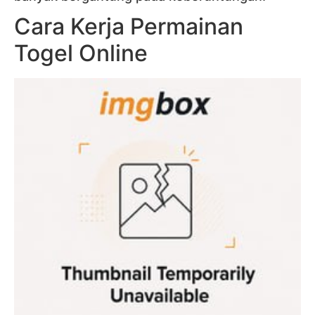
Cara Kerja Permainan
Togel Online