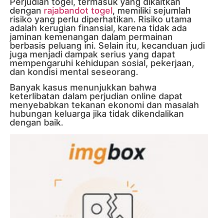
Perjudian togel, termasuk yang dikaitkan
dengan
rajabandot togel
, memiliki sejumlah
risiko yang perlu diperhatikan. Risiko utama
adalah kerugian finansial, karena tidak ada
jaminan kemenangan dalam permainan
berbasis peluang ini. Selain itu, kecanduan judi
juga menjadi dampak serius yang dapat
mempengaruhi kehidupan sosial, pekerjaan,
dan kondisi mental seseorang.
Banyak kasus menunjukkan bahwa
keterlibatan dalam perjudian online dapat
menyebabkan tekanan ekonomi dan masalah
hubungan keluarga jika tidak dikendalikan
dengan baik.