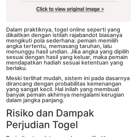
Dalam praktiknya, togel online seperti yang
dikaitkan dengan istilah rajabandot biasanya
mengikuti pola sederhana: pemain memilih
angka tertentu, memasang taruhan, lalu
menunggu hasil undian. Jika angka yang dipilih
sesuai dengan hasil yang keluar, maka pemain
mendapatkan hadiah sesuai ketentuan yang
berlaku.
Meski terlihat mudah, sistem ini pada dasarnya
dirancang dengan probabilitas kemenangan
yang sangat kecil. Hal inilah yang membuat
banyak pemain akhirnya mengalami kerugian
dalam jangka panjang.
Risiko dan Dampak
Perjudian Togel