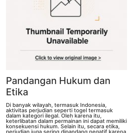
Pandangan Hukum dan
Etika
Di banyak wilayah, termasuk Indonesia,
aktivitas perjudian seperti togel termasuk
dalam kategori ilegal. Oleh karena itu,
keterlibatan dalam permainan ini dapat memiliki
konsekuensi hukum. Selain itu, secara etika,
perjudian juga sering dipandang negatif karena