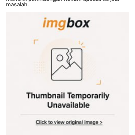
masalah.