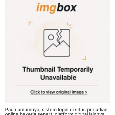
Pada umumnya, sistem login di situs perjudian
online bekerja seperti platform digital lainnya,