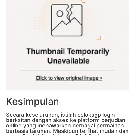
Kesimpulan
Secara keseluruhan, istilah coloksgp login
berkaitan dengan akses ke platform perjudian
online yang menawarkan berbagai permainan
berbasis taruhan. Meskipun terlihat mudah dan