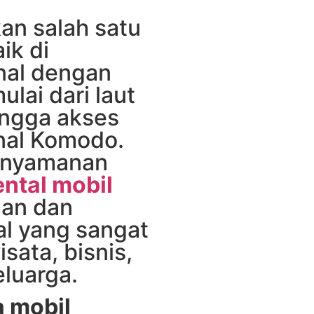
an salah satu
ik di
nal dengan
lai dari laut
hingga akses
nal Komodo.
enyamanan
ental mobil
an dan
al yang sangat
sata, bisnis,
luarga.
 mobil