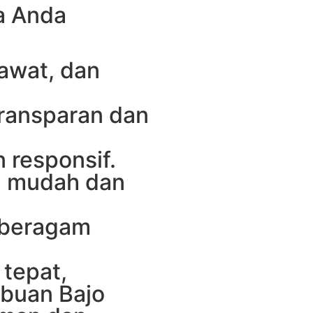
a Anda
awat, dan
ransparan dan
 responsif.
n mudah dan
g beragam
tepat,
abuan Bajo