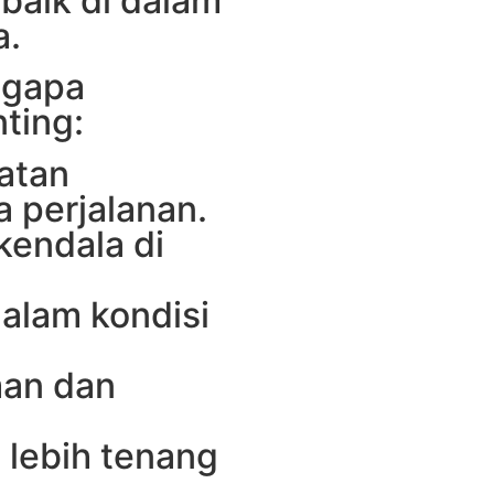
 baik di dalam
a.
ngapa
ting:
atan
 perjalanan.
kendala di
alam kondisi
man dan
 lebih tenang