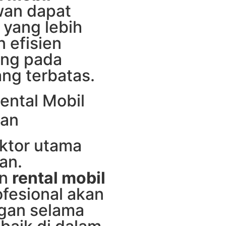
wan dapat
 yang lebih
n efisien
ung pada
ng terbatas.
ental Mobil
man
ktor utama
an.
an
rental mobil
fesional akan
gan selama