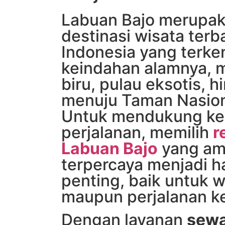
Labuan Bajo merupak
destinasi wisata terba
Indonesia yang terke
keindahan alamnya, mu
biru, pulau eksotis, 
menuju Taman Nasio
Untuk mendukung k
perjalanan, memilih
r
Labuan Bajo
yang am
terpercaya menjadi h
penting, baik untuk wi
maupun perjalanan ke
Dengan layanan
sewa