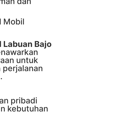
aman dan
l Mobil
l Labuan Bajo
enawarkan
raan untuk
perjalanan
.
an pribadi
an kebutuhan