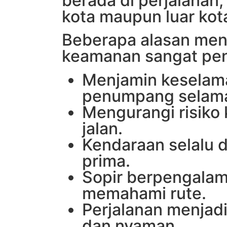
berada di perjalanan,
kota maupun luar kot
Beberapa alasan me
keamanan sangat pen
Menjamin keselam
penumpang selama
Mengurangi risiko 
jalan.
Kendaraan selalu d
prima.
Sopir berpengala
memahami rute.
Perjalanan menjadi
dan nyaman.