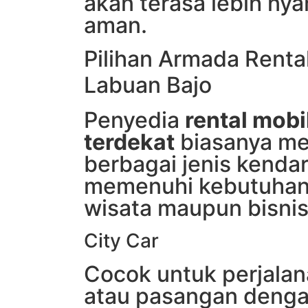
akan terasa lebih ny
aman.
Pilihan Armada Renta
Labuan Bajo
Penyedia
rental mobi
terdekat
biasanya m
berbagai jenis kenda
memenuhi kebutuhan 
wisata maupun bisnis
City Car
Cocok untuk perjalan
atau pasangan deng