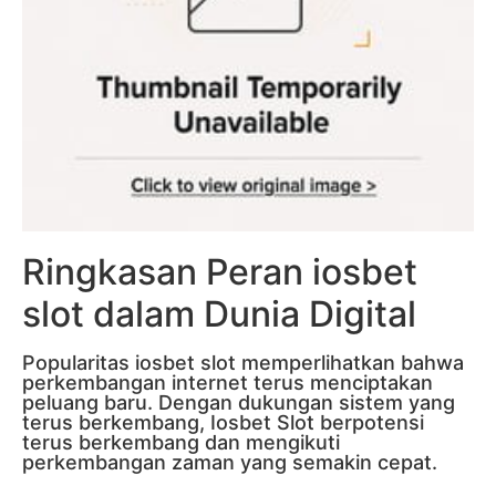
Ringkasan Peran iosbet
slot dalam Dunia Digital
Popularitas iosbet slot memperlihatkan bahwa
perkembangan internet terus menciptakan
peluang baru. Dengan dukungan sistem yang
terus berkembang, Iosbet Slot berpotensi
terus berkembang dan mengikuti
perkembangan zaman yang semakin cepat.