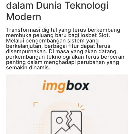
dalam Dunia Teknologi
Modern
Transformasi digital yang terus berkembang
membuka peluang baru bagi Iosbet Slot.
Melalui pengembangan sistem yang
berkelanjutan, berbagai fitur dapat terus
disempurnakan. Di masa yang akan datang,
perkembangan teknologi akan terus berperan
penting dalam menghadapi perubahan yang
semakin dinamis.