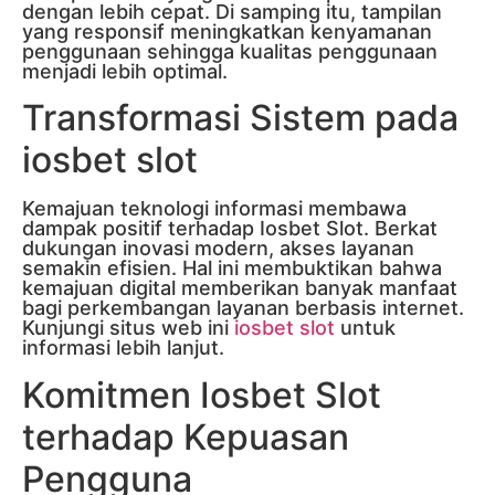
dengan lebih cepat. Di samping itu, tampilan
yang responsif meningkatkan kenyamanan
penggunaan sehingga kualitas penggunaan
menjadi lebih optimal.
Transformasi Sistem pada
iosbet slot
Kemajuan teknologi informasi membawa
dampak positif terhadap Iosbet Slot. Berkat
dukungan inovasi modern, akses layanan
semakin efisien. Hal ini membuktikan bahwa
kemajuan digital memberikan banyak manfaat
bagi perkembangan layanan berbasis internet.
Kunjungi situs web ini
iosbet slot
untuk
informasi lebih lanjut.
Komitmen Iosbet Slot
terhadap Kepuasan
Pengguna