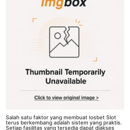
Salah satu faktor yang membuat Iosbet Slot
terus berkembang adalah sistem yang praktis.
Setiap fasilitas yang tersedia dapat diakses