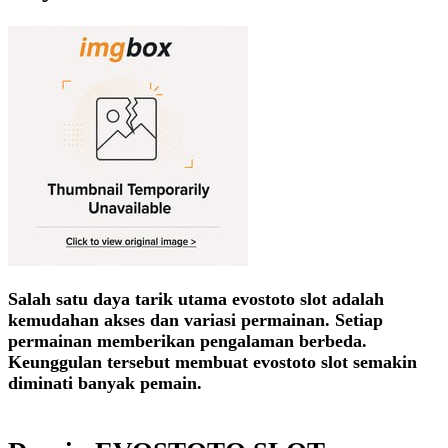
Salah satu daya tarik utama evostoto slot adalah
kemudahan akses dan variasi permainan. Setiap
permainan memberikan pengalaman berbeda.
Keunggulan tersebut membuat evostoto slot semakin
diminati banyak pemain.