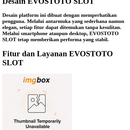
Desain EVOSTOTO SLOT
Desain platform ini dibuat dengan memperhatikan
pengguna. Melalui antarmuka yang sederhana namun
elegan, setiap fitur dapat ditemukan tanpa kesulitan.
Melalui smartphone ataupun desktop, EVOSTOTO
SLOT tetap memberikan performa yang stabil.
Fitur dan Layanan EVOSTOTO
SLOT