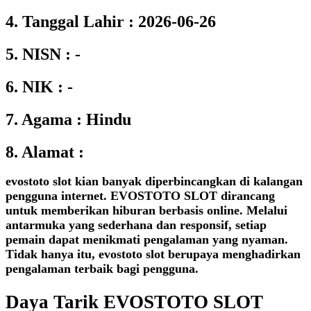
4. Tanggal Lahir : 2026-06-26
5. NISN : -
6. NIK : -
7. Agama : Hindu
8. Alamat :
evostoto slot kian banyak diperbincangkan di kalangan
pengguna internet. EVOSTOTO SLOT dirancang
untuk memberikan hiburan berbasis online. Melalui
antarmuka yang sederhana dan responsif, setiap
pemain dapat menikmati pengalaman yang nyaman.
Tidak hanya itu, evostoto slot berupaya menghadirkan
pengalaman terbaik bagi pengguna.
Daya Tarik EVOSTOTO SLOT