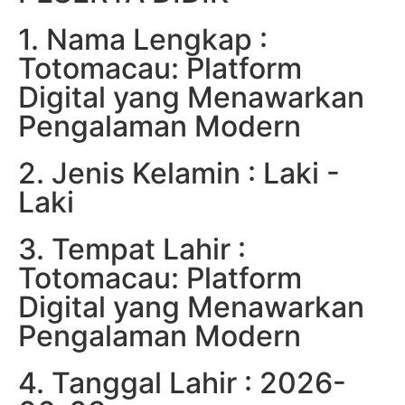
1. Nama Lengkap :
Totomacau: Platform
Digital yang Menawarkan
Pengalaman Modern
2. Jenis Kelamin : Laki -
Laki
3. Tempat Lahir :
Totomacau: Platform
Digital yang Menawarkan
Pengalaman Modern
4. Tanggal Lahir : 2026-