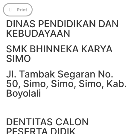
Print
DINAS PENDIDIKAN DAN
KEBUDAYAAN
SMK BHINNEKA KARYA
SIMO
Jl. Tambak Segaran No.
50, Simo, Simo, Simo, Kab.
Boyolali
DENTITAS CALON
PESERTA DIDIK