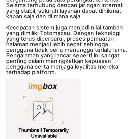
Selama terhubung dengan jaringan internet
yang stabil, seluruh layanan dapat dinikmati
kapan saja dan di mana saja.
Kecepatan sistem juga menjadi nilai tambah
yang dimiliki Totomacau. Dengan teknologi
yang terus diperbarui, proses pemuatan
halaman menjadi lebih cepat sehingga
pengguna tidak perlu menunggu terlalu lama.
Pengalaman yang lancar seperti ini sangat
penting dalam meningkatkan kepuasan
pengguna serta menjaga loyalitas mereka
terhadap platform.