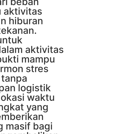
ri beban
 aktivitas
n hiburan
tekanan.
untuk
alam aktivitas
rbukti mampu
rmon stres
 tanpa
an logistik
lokasi waktu
ingkat yang
emberikan
 masif bagi