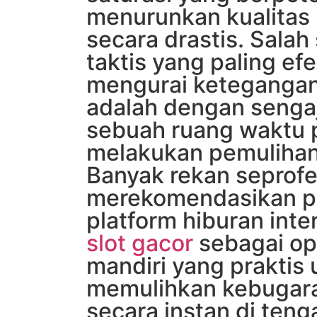
menurunkan kualitas
secara drastis. Salah
taktis yang paling efe
mengurai ketegangan 
adalah dengan senga
sebuah ruang waktu p
melakukan pemulihan
Banyak rekan seprofes
merekomendasikan p
platform hiburan inter
slot gacor
sebagai ops
mandiri yang praktis 
memulihkan kebugara
secara instan di teng