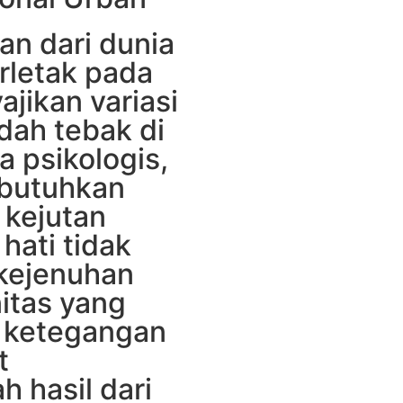
an dari dunia
rletak pada
ikan variasi
dah tebak di
a psikologis,
mbutuhkan
 kejutan
hati tidak
 kejenuhan
nitas yang
si ketegangan
t
 hasil dari