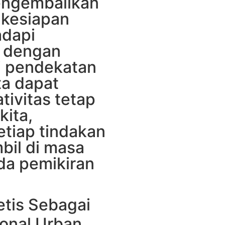
mengembalikan
 kesiapan
adapi
a dengan
ui pendekatan
ta dapat
tivitas tetap
kita,
tiap tindakan
bil di masa
da pemikiran
etis Sebagai
onal Urban