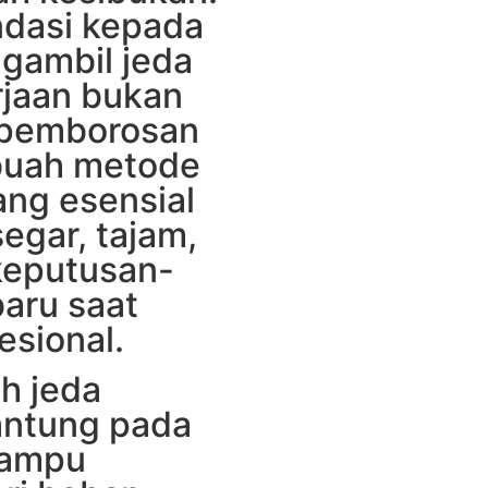
dasi kepada
ngambil jeda
erjaan bukan
 pemborosan
buah metode
ng esensial
segar, tajam,
keputusan-
baru saat
esional.
ah jeda
antung pada
mampu