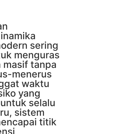
an
dinamika
modern sering
ntuk menguras
a masif tanpa
erus-menerus
ggat waktu
isiko yang
untuk selalu
ru, sistem
encapai titik
ensi