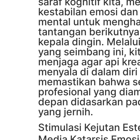
saraf kognitif kita, 
kestabilan emosi dan
mental untuk mengh
tantangan berikutny
kepala dingin. Melal
yang seimbang ini, ki
menjaga agar api krea
menyala di dalam diri 
memastikan bahwa se
profesional yang diam
depan didasarkan pa
yang jernih.
Stimulasi Kejutan Est
Media Katarsis Emosi