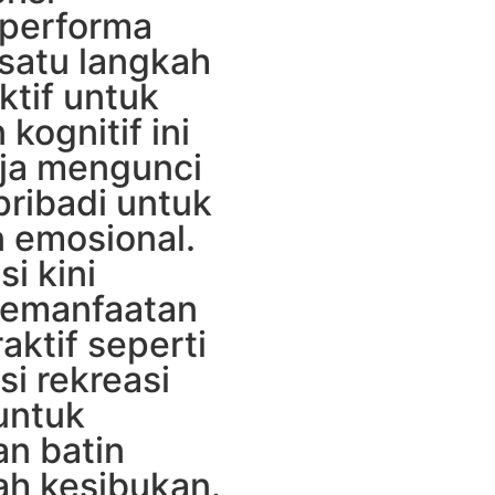
 performa
 satu langkah
ktif untuk
kognitif ini
ja mengunci
ribadi untuk
 emosional.
i kini
emanfaatan
aktif seperti
i rekreasi
untuk
n batin
ah kesibukan.