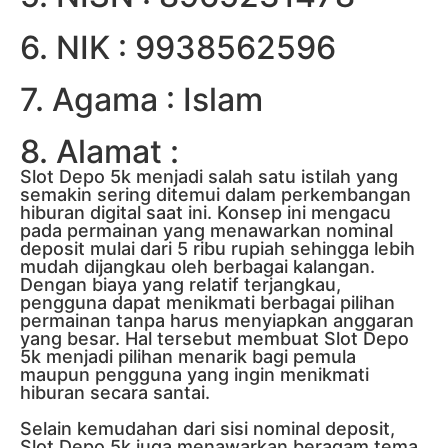
6. NIK : 9938562596
7. Agama : Islam
8. Alamat :
Slot Depo 5k menjadi salah satu istilah yang
semakin sering ditemui dalam perkembangan
hiburan digital saat ini. Konsep ini mengacu
pada permainan yang menawarkan nominal
deposit mulai dari 5 ribu rupiah sehingga lebih
mudah dijangkau oleh berbagai kalangan.
Dengan biaya yang relatif terjangkau,
pengguna dapat menikmati berbagai pilihan
permainan tanpa harus menyiapkan anggaran
yang besar. Hal tersebut membuat Slot Depo
5k menjadi pilihan menarik bagi pemula
maupun pengguna yang ingin menikmati
hiburan secara santai.
Selain kemudahan dari sisi nominal deposit,
Slot Depo 5k juga menawarkan beragam tema