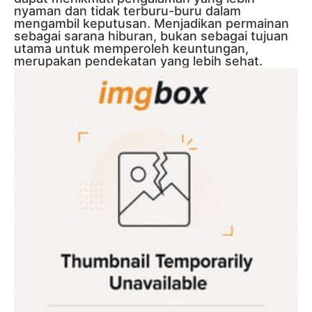
nyaman dan tidak terburu-buru dalam
mengambil keputusan. Menjadikan permainan
sebagai sarana hiburan, bukan sebagai tujuan
utama untuk memperoleh keuntungan,
merupakan pendekatan yang lebih sehat.