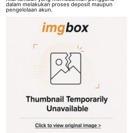
dalam melakukan proses deposit maupun
pengelolaan akun.