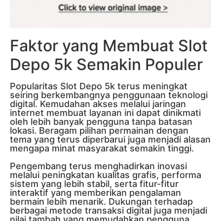
Faktor yang Membuat Slot
Depo 5k Semakin Populer
Popularitas Slot Depo 5k terus meningkat
seiring berkembangnya penggunaan teknologi
digital. Kemudahan akses melalui jaringan
internet membuat layanan ini dapat dinikmati
oleh lebih banyak pengguna tanpa batasan
lokasi. Beragam pilihan permainan dengan
tema yang terus diperbarui juga menjadi alasan
mengapa minat masyarakat semakin tinggi.
Pengembang terus menghadirkan inovasi
melalui peningkatan kualitas grafis, performa
sistem yang lebih stabil, serta fitur-fitur
interaktif yang memberikan pengalaman
bermain lebih menarik. Dukungan terhadap
berbagai metode transaksi digital juga menjadi
nilai tambah yang memudahkan pengguna