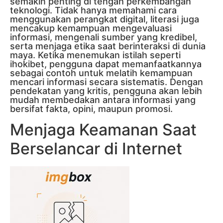
semakin penting di tengah perkembangan
teknologi. Tidak hanya memahami cara
menggunakan perangkat digital, literasi juga
mencakup kemampuan mengevaluasi
informasi, mengenali sumber yang kredibel,
serta menjaga etika saat berinteraksi di dunia
maya. Ketika menemukan istilah seperti
ihokibet, pengguna dapat memanfaatkannya
sebagai contoh untuk melatih kemampuan
mencari informasi secara sistematis. Dengan
pendekatan yang kritis, pengguna akan lebih
mudah membedakan antara informasi yang
bersifat fakta, opini, maupun promosi.
Menjaga Keamanan Saat
Berselancar di Internet