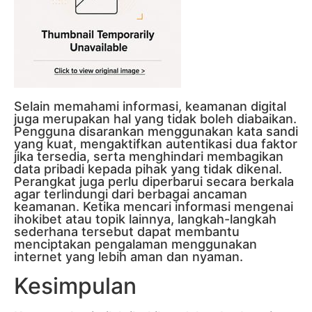
Selain memahami informasi, keamanan digital
juga merupakan hal yang tidak boleh diabaikan.
Pengguna disarankan menggunakan kata sandi
yang kuat, mengaktifkan autentikasi dua faktor
jika tersedia, serta menghindari membagikan
data pribadi kepada pihak yang tidak dikenal.
Perangkat juga perlu diperbarui secara berkala
agar terlindungi dari berbagai ancaman
keamanan. Ketika mencari informasi mengenai
ihokibet atau topik lainnya, langkah-langkah
sederhana tersebut dapat membantu
menciptakan pengalaman menggunakan
internet yang lebih aman dan nyaman.
Kesimpulan