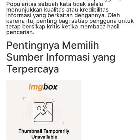
Popularitas sebuah kata tidak selalu
menunjukkan kualitas atau kredibilitas
informasi yang berkaitan dengannya. Oleh
karena itu, penting bagi setiap pengguna untuk
tetap bersikap kritis ketika membaca hasil
pencarian.
Pentingnya Memilih
Sumber Informasi yang
Terpercaya