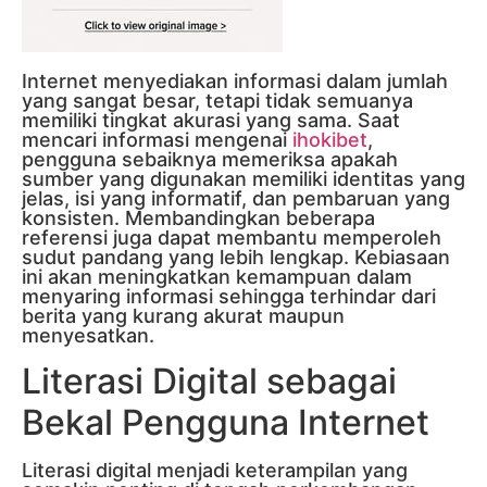
Internet menyediakan informasi dalam jumlah
yang sangat besar, tetapi tidak semuanya
memiliki tingkat akurasi yang sama. Saat
mencari informasi mengenai
ihokibet
,
pengguna sebaiknya memeriksa apakah
sumber yang digunakan memiliki identitas yang
jelas, isi yang informatif, dan pembaruan yang
konsisten. Membandingkan beberapa
referensi juga dapat membantu memperoleh
sudut pandang yang lebih lengkap. Kebiasaan
ini akan meningkatkan kemampuan dalam
menyaring informasi sehingga terhindar dari
berita yang kurang akurat maupun
menyesatkan.
Literasi Digital sebagai
Bekal Pengguna Internet
Literasi digital menjadi keterampilan yang