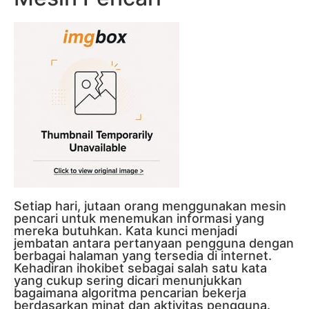
Setiap hari, jutaan orang menggunakan mesin
pencari untuk menemukan informasi yang
mereka butuhkan. Kata kunci menjadi
jembatan antara pertanyaan pengguna dengan
berbagai halaman yang tersedia di internet.
Kehadiran ihokibet sebagai salah satu kata
yang cukup sering dicari menunjukkan
bagaimana algoritma pencarian bekerja
berdasarkan minat dan aktivitas pengguna.