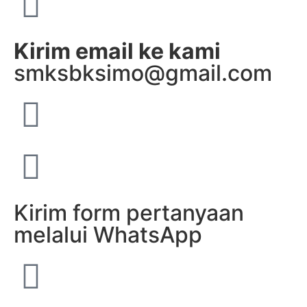
Kirim email ke kami
smksbksimo@gmail.com
Kirim form pertanyaan
melalui WhatsApp