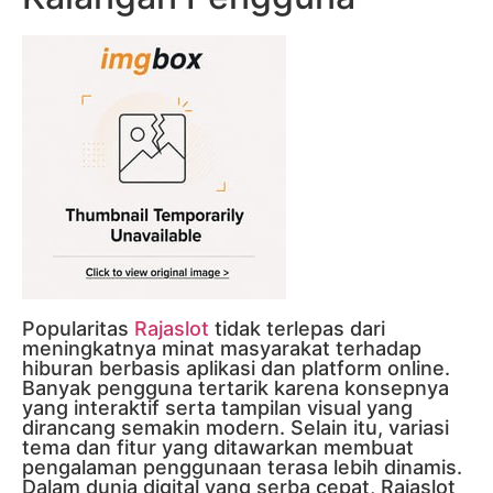
Popularitas
Rajaslot
tidak terlepas dari
meningkatnya minat masyarakat terhadap
hiburan berbasis aplikasi dan platform online.
Banyak pengguna tertarik karena konsepnya
yang interaktif serta tampilan visual yang
dirancang semakin modern. Selain itu, variasi
tema dan fitur yang ditawarkan membuat
pengalaman penggunaan terasa lebih dinamis.
Dalam dunia digital yang serba cepat, Rajaslot