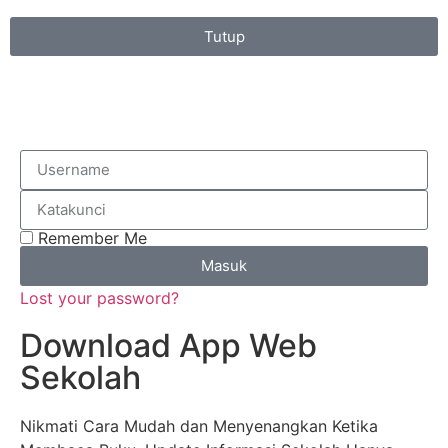
Tutup
Remember Me
Masuk
Lost your password?
Download App Web
Sekolah
Nikmati Cara Mudah dan Menyenangkan Ketika