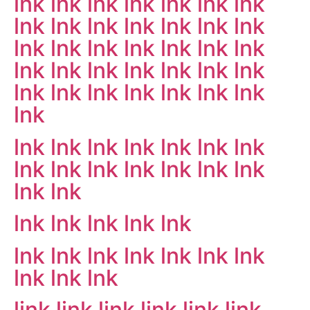
lnk
lnk
lnk
lnk
lnk
lnk
lnk
lnk
lnk
lnk
lnk
lnk
lnk
lnk
lnk
lnk
lnk
lnk
lnk
lnk
lnk
lnk
lnk
lnk
lnk
lnk
lnk
lnk
lnk
lnk
lnk
lnk
lnk
lnk
lnk
lnk
lnk
lnk
lnk
lnk
lnk
lnk
lnk
lnk
lnk
lnk
lnk
lnk
lnk
lnk
lnk
lnk
lnk
lnk
lnk
lnk
lnk
lnk
lnk
lnk
lnk
lnk
lnk
lnk
lnk
lnk
lnk
link
link
link
link
link
link