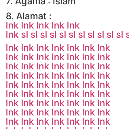
7. Agama : Islam
8. Alamat :
lnk
lnk
lnk
lnk
lnk
lnk
sl
sl
sl
sl
sl
sl
sl
sl
sl
sl
sl
lnk
lnk
lnk
lnk
lnk
lnk
lnk
lnk
lnk
lnk
lnk
lnk
lnk
lnk
lnk
lnk
lnk
lnk
lnk
lnk
lnk
lnk
lnk
lnk
lnk
lnk
lnk
lnk
lnk
lnk
lnk
lnk
lnk
lnk
lnk
lnk
lnk
lnk
lnk
lnk
lnk
lnk
lnk
lnk
lnk
lnk
lnk
lnk
lnk
lnk
lnk
lnk
lnk
lnk
lnk
lnk
lnk
lnk
lnk
lnk
lnk
lnk
lnk