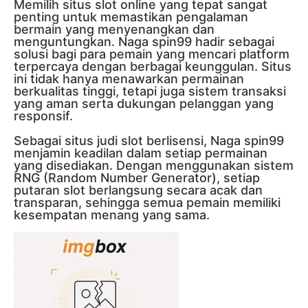
Memilih situs slot online yang tepat sangat
penting untuk memastikan pengalaman
bermain yang menyenangkan dan
menguntungkan. Naga spin99 hadir sebagai
solusi bagi para pemain yang mencari platform
terpercaya dengan berbagai keunggulan. Situs
ini tidak hanya menawarkan permainan
berkualitas tinggi, tetapi juga sistem transaksi
yang aman serta dukungan pelanggan yang
responsif.
Sebagai situs judi slot berlisensi, Naga spin99
menjamin keadilan dalam setiap permainan
yang disediakan. Dengan menggunakan sistem
RNG (Random Number Generator), setiap
putaran slot berlangsung secara acak dan
transparan, sehingga semua pemain memiliki
kesempatan menang yang sama.