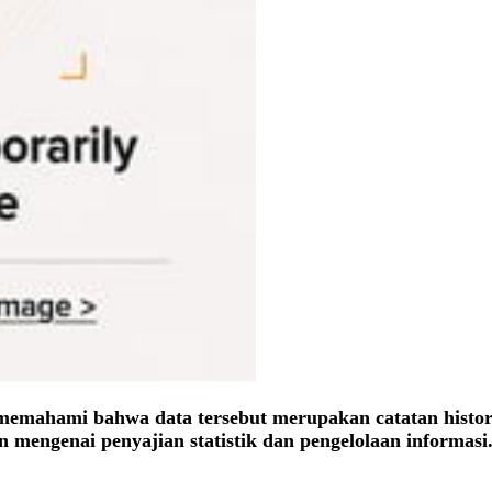
emahami bahwa data tersebut merupakan catatan historis
n mengenai penyajian statistik dan pengelolaan informas