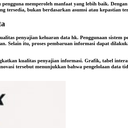
u pengguna memperoleh manfaat yang lebih baik. Dengan
ang tersedia, bukan berdasarkan asumsi atau kepastian t
ta
kualitas penyajian keluaran data hk. Penggunaan siste
an. Selain itu, proses pembaruan informasi dapat dilaku
katkan kualitas penyajian informasi. Grafik, tabel inte
ovasi tersebut menunjukkan bahwa pengelolaan data tid