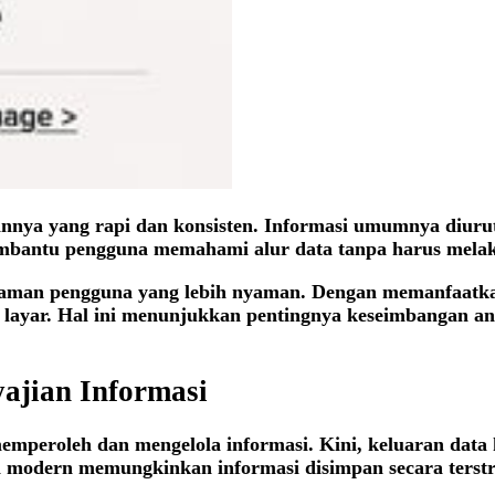
nnya yang rapi dan konsisten. Informasi umumnya diurut
embantu pengguna memahami alur data tanpa harus melak
laman pengguna yang lebih nyaman. Dengan memanfaatkan
 layar. Hal ini menunjukkan pentingnya keseimbangan an
ajian Informasi
mperoleh dan mengelola informasi. Kini, keluaran data h
 modern memungkinkan informasi disimpan secara terstruk