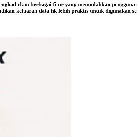
menghadirkan berbagai fitur yang memudahkan pengguna 
ikan keluaran data hk lebih praktis untuk digunakan seb