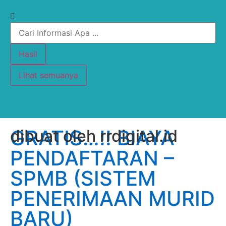
Hasil
Lihat semuanya
GRATIS…!! BIAYA
dibuat oleh rrdigital.id
PENDAFTARAN –
SPMB (SISTEM
PENERIMAAN MURID
BARU)