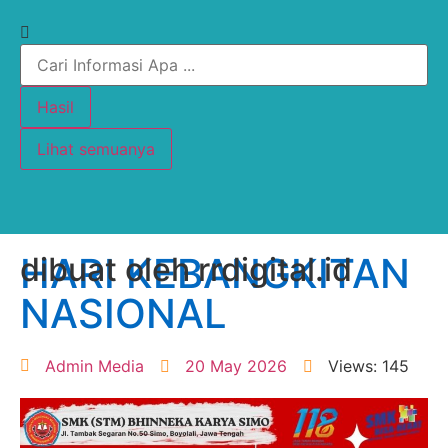
Hasil
Lihat semuanya
HARI KEBANGKITAN
dibuat oleh rrdigital.id
NASIONAL
Admin Media
20 May 2026
Views: 145