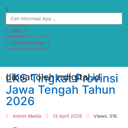
Hasil
Lihat semuanya
LKS Tingkat Provinsi
dibuat oleh rrdigital.id
Jawa Tengah Tahun
2026
Admin Media
13 April 2026
Views: 316