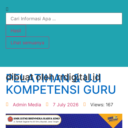
Hasil
Lihat semuanya
PELATIHAN & UJI
dibuat oleh rrdigital.id
KOMPETENSI GURU
Admin Media
7 July 2026
Views: 167