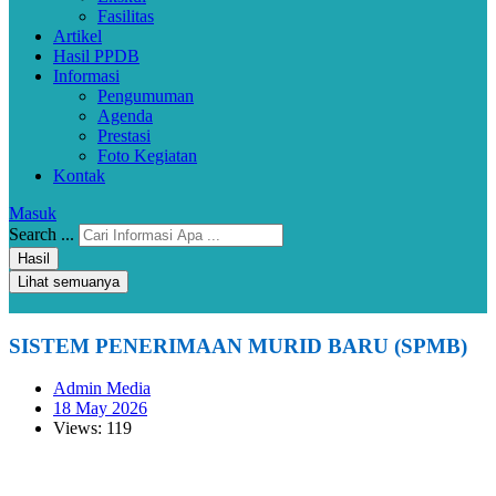
Fasilitas
Artikel
Hasil PPDB
Informasi
Pengumuman
Agenda
Prestasi
Foto Kegiatan
Kontak
Masuk
Search ...
Hasil
Lihat semuanya
SISTEM PENERIMAAN MURID BARU (SPMB)
Admin Media
18 May 2026
Views: 119