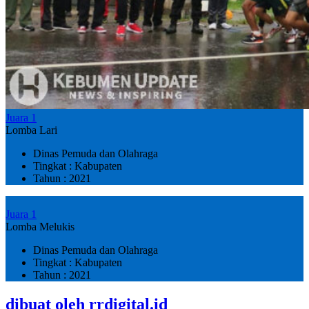
Juara 1
Lomba Lari
Dinas Pemuda dan Olahraga
Tingkat : Kabupaten
Tahun : 2021
Juara 1
Lomba Melukis
Dinas Pemuda dan Olahraga
Tingkat : Kabupaten
Tahun : 2021
dibuat oleh rrdigital.id