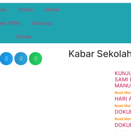
nda
Profile
Artikel
asil PPDB
Informasi
Kontak
Kabar Sekolah
KUNJU
SAMI
MANUF
Read Mor
HARI 
Read Mor
DOKUM
Read Mor
DOKUM