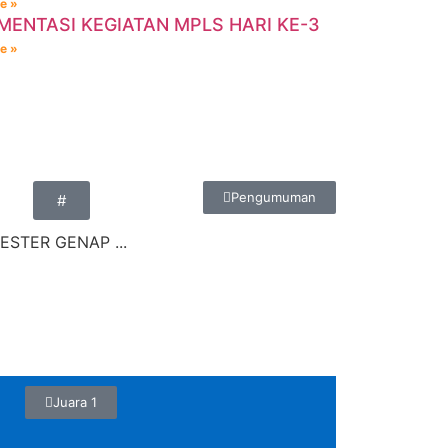
e »
ENTASI KEGIATAN MPLS HARI KE-3
e »
Pengumuman
#
STER GENAP ...
Juara 1