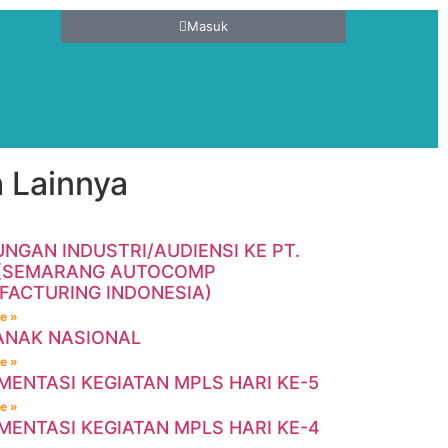
Masuk
 Lainnya
NGAN INDUSTRI/AUDIENSI KE PT.
 (SEMARANG AUTOCOMP
ACTURING INDONESIA)
e »
ANAK NASIONAL
e »
ENTASI KEGIATAN MPLS HARI KE-5
e »
ENTASI KEGIATAN MPLS HARI KE-4