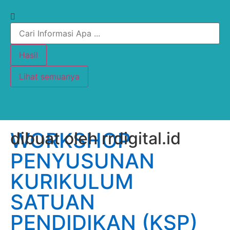
Hasil
Lihat semuanya
WORKSHOP
dibuat oleh rrdigital.id
PENYUSUNAN
KURIKULUM
SATUAN
PENDIDIKAN (KSP)